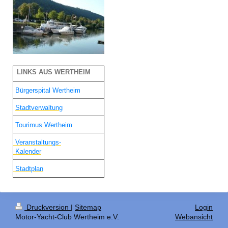
LINKS AUS WERTHEIM
Bürgerspital Wertheim
Stadtverwaltung
Tourimus Wertheim
Veranstaltungs-
Kalender
Stadtplan
Druckversion
|
Sitemap
Login
Motor-Yacht-Club Wertheim e.V.
Webansicht